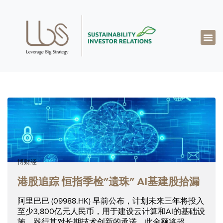
关于达博思
专业知识
成功案例
真知灼见
联系我们
简体中文
博财经
港股追踪 恒指季检”遗珠” AI基建股拾漏
阿里巴巴 (09988.HK) 早前公布，计划未来三年将投入
至少3,800亿元人民币，用于建设云计算和AI的基础设
施，践行其对长期技术创新的承诺，此金额将超...