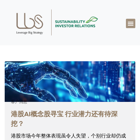
关于达博思
专业知识
成功案例
真知灼见
联系我们
简体中文
客户消息
港股AI概念股寻宝 行业潜力还有待深
挖？
港股市场今年整体表现虽令人失望，个别行业却仍成