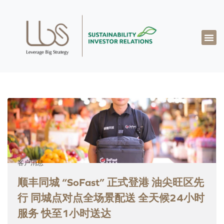
关于达博思
专业知识
成功案例
真知灼见
联系我们
简体中文
客户消息
顺丰同城 “SoFast” 正式登港 油尖旺区先
行 同城点对点全场景配送 全天候24小时
服务 快至1小时送达