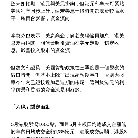
甦未如預期，港元與美元掛鉤，但港元利率未可緊貼
美國利率同步上升，倘若美息一段時間都處於較高水
平，確實會影響，資金流向。
李慧芬也表示，美息高企，倘若美聯儲再加息，港美
息差再拉闊，相信會吸引資泊在美元定期，穩定收
息。影響投入股市的資金流。
但趙文利認爲，美國貨幣政策在三季度是一個觀察的
窗口時間，但基本上除非出現超預期事件，否則大概
率今年內已經接近加息週期的末尾，這對於港元的利
率前景和香港的資金流是利好的。
「六絶」謀定而動
5月港股累瀉1,660點。而且5月主板日均總成交金額低
於年內日均成交金額1,185億元，港股成交偏弱，港股6