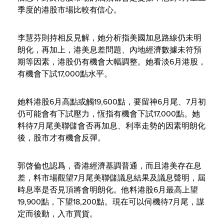
季度的港股市場比較有信心。
李慧芬則持相反見解，她分析指美國加息路線仍未明
朗化，再加上，港美息差問題、內地經濟數據未符預
期等因素，港股仍有機會大幅調整。她看淡6月港股，
有機會下試17,000點水平。
她料港股6月高點或觸19,600點，要留神6月尾、7月初
仍可能會有下試壓力，恆指有機會下試17,000點。她
料待7月尾美聯儲會否再加息、利率走勢的因素明朗化
後，股市才有機會反彈。
郭啓倫也認爲，香港經濟基調普通，而且港美存在息
差，料市場觀望7月尾美聯儲議息結果及議息聲明，屆
時息率是否見頂將會明朗化。他料港股6月最高上望
19,900點，下望18,200點。現在可以伺機待7月尾，謀
定而後動，入市買貨。