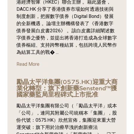
港經濟智庫（HKEC）聯合主辦 。藉此盛會，
DACC.HK 分享了香港債券市場如何透過技術與
制度創新，把握數字債券（Digital Bond）發展
的全新機遇 。論壇主辦機構發表了《香港數字
債券發展白皮書2026》 。該白皮書詳細闡述數
字債券之優勢，並提出將香港打造成為全球數字
債券樞紐、支持跨幣種結算，包括跨境人民幣作
為結算工具的戰� ...
Read More
勵晶太平洋集團(0575.HK)迎重大商
業化轉型：旗下創新藥Senstend™獲
國家藥監局里程碑式上市批准
勵晶太平洋集團有限公司（「勵晶太平洋」或本
「公司」，連同其附屬公司統稱本「集團」，股
份代號：0575.HK）欣然宣佈，集團迎來重大營
運突破：旗下用於治療早洩的創新療法