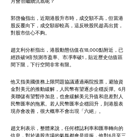
月會否繼續沉底呢？
郭啓倫指出，近期港股升市時，成交額不高，但當港
股反覆向下，成交額卻較高，這反映股民趁高出貨，
對股市信心不夠。
趙文利分析指出，港股動態估值在18,000點附近，已
經跌破9倍預測市盈率、市凈率破1，貼近歷史估值區
間下限，下行空間非常有限。
他又指美國債務上限問題協議通過兩院投票，避險資
金對美元的推動緩解，人民幣有望逐步企穩反彈。6月
美聯儲有望暫停加息，也會緩解美元升值和息差對人
民幣匯率的拖累。若人民幣匯率企穩回升，則港股表
現亦會改善，很大概率不會出現「六絕」。
趙文利表示，整體來說，任何標誌利率和匯率轉向的
信息，對於港股市場的氣氛都會是提振，他對6月至三