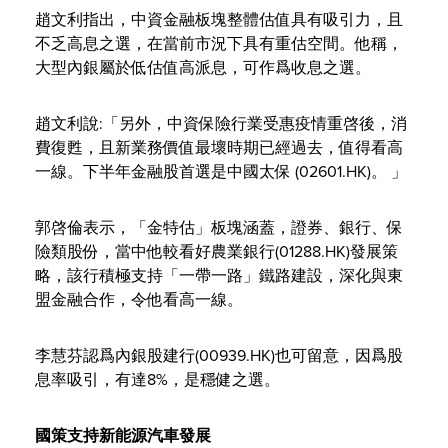
趙文利指出，中資金融板塊整體估值具有吸引力，且
不乏高息之選，在當前市況下具有重估空間。他稱，
大型內銀屬於低估值高派息，可作爲收息之選。
趙文利說:「另外，中資保險行業受惠疫情重啓後，消
費復甦，且新業務價值最壞時期已經過去，值得看高
一線。下半年金融股首選是中國太保 (02601.HK)。 」
郭啓倫表示，「金特估」板塊涵蓋，證券、銀行、保
險類股份，當中他較看好農業銀行(01288.HK)發展策
略，該行積極支持「一帶一路」鐵路建設，深化與東
盟金融合作，令他看高一線。
李慧芬認爲內銀股建行(00939.HK)也可留意，因爲股
息率吸引，有達8%，是穩健之選。
國策支持新能源汽車發展