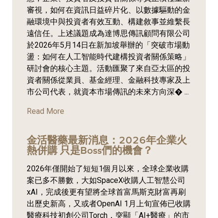
審視，如何在資訊日益碎片化、以數據驅動的金
融環境中與投資者有效互動、構建敘事並維繫長
遠信任。上述議題成為達博思傳訊顧問有限公司
於2026年5月14日在新加坡舉辦的「突破市場動
盪：如何在人工智能時代建構投資者關係策略」
研討會的核心主題。活動匯聚了來自亞太區的投
資者關係從業員、基金經理、金融科技專家及上
市公司代表，就資本市場傳訊的未來方向深� ...
Read More
金活醫藥最新消息：2026年企業火
熱併購 只是Boss們的機會？
2026年僅開始了短短1個月以來，全球企業收購
案已多不勝數，大如SpaceX收購人工智慧公司
xAI，完成後更有望將全球首富馬斯克財富再刷
出歷史新高，又或者OpenAI 1月上旬宣佈已收購
醫療科技初創公司Torch，突顯「AI+醫療」的市