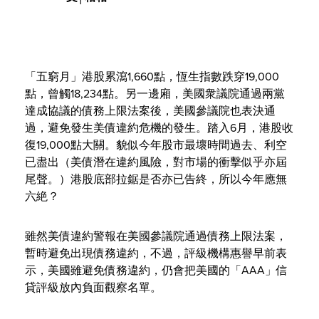
「五窮月」港股累瀉1,660點，恆生指數跌穿19,000
點，曾觸18,234點。另一邊廂，美國衆議院通過兩黨
達成協議的債務上限法案後，美國參議院也表決通
過，避免發生美債違約危機的發生。踏入6月，港股收
復19,000點大關。貌似今年股市最壞時間過去、利空
已盡出（美債潛在違約風險，對市場的衝擊似乎亦屆
尾聲。）港股底部拉鋸是否亦已告終，所以今年應無
六絶？
雖然美債違約警報在美國參議院通過債務上限法案，
暫時避免出現債務違約，不過，評級機構惠譽早前表
示，美國雖避免債務違約，仍會把美國的「AAA」信
貸評級放內負面觀察名單。