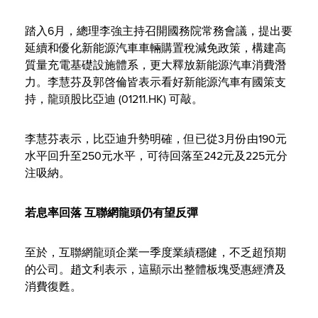
踏入6月，總理李強主持召開國務院常務會議，提出要
延續和優化新能源汽車車輛購置稅減免政策，構建高
質量充電基礎設施體系，更大釋放新能源汽車消費潛
力。李慧芬及郭啓倫皆表示看好新能源汽車有國策支
持，龍頭股比亞迪 (01211.HK) 可敲。
李慧芬表示，比亞迪升勢明確，但已從3月份由190元
水平回升至250元水平，可待回落至242元及225元分
注吸納。
若息率回落
互聯網龍頭仍有望反彈
至於，互聯網龍頭企業一季度業績穩健，不乏超預期
的公司。趙文利表示，這顯示出整體板塊受惠經濟及
消費復甦。