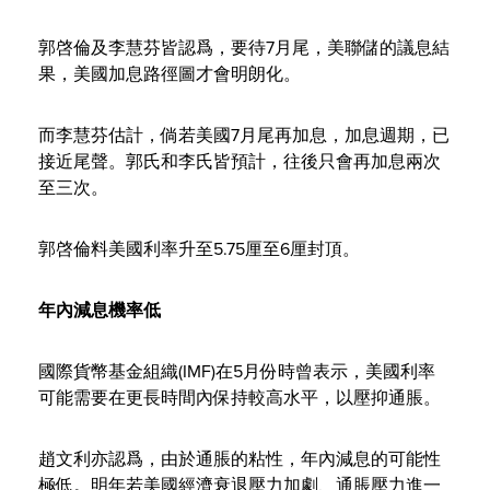
郭啓倫及李慧芬皆認爲，要待7月尾，美聯儲的議息結
果，美國加息路徑圖才會明朗化。
而李慧芬估計，倘若美國7月尾再加息，加息週期，已
接近尾聲。郭氏和李氏皆預計，往後只會再加息兩次
至三次。
郭啓倫料美國利率升至5.75厘至6厘封頂。
年內減息機率低
國際貨幣基金組織(IMF)在5月份時曾表示，美國利率
可能需要在更長時間內保持較高水平，以壓抑通脹。
趙文利亦認爲，由於通脹的粘性，年內減息的可能性
極低。明年若美國經濟衰退壓力加劇、通脹壓力進一