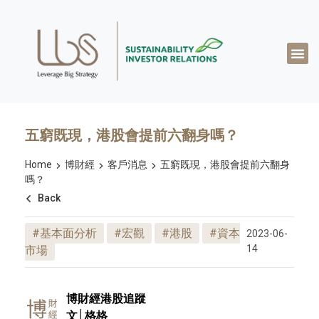
關於達博思
專業知識
成功案例
真知灼見
聯絡我們
繁體中文
五窮既現，港股會提前六翻身嗎？
Home
博財經
客戶消息
五窮既現，港股會提前六翻身
嗎？
Back
#基本面分析
#宏觀
#港股
#資本
2023-06-
14
市場
博財經港股追蹤
文│格格