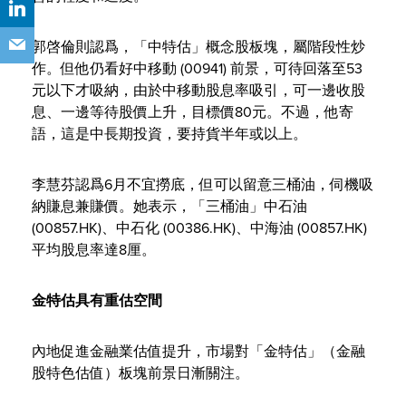
郭啓倫則認爲，「中特估」概念股板塊，屬階段性炒
作。但他仍看好中移動 (00941) 前景，可待回落至53
元以下才吸納，由於中移動股息率吸引，可一邊收股
息、一邊等待股價上升，目標價80元。不過，他寄
語，這是中長期投資，要持貨半年或以上。
李慧芬認爲6月不宜撈底，但可以留意三桶油，伺機吸
納賺息兼賺價。她表示，「三桶油」中石油
(00857.HK)、中石化 (00386.HK)、中海油 (00857.HK)
平均股息率達8厘。
金特估具有重估空間
內地促進金融業估值提升，市場對「金特估」（金融
股特色估值）板塊前景日漸關注。