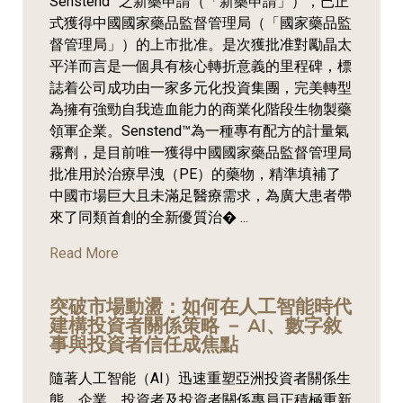
Senstend™之新藥申請（「新藥申請」），已正
式獲得中國國家藥品監督管理局（「國家藥品監
督管理局」）的上市批准。是次獲批准對勵晶太
平洋而言是一個具有核心轉折意義的里程碑，標
誌着公司成功由一家多元化投資集團，完美轉型
為擁有強勁自我造血能力的商業化階段生物製藥
領軍企業。Senstend™為一種專有配方的計量氣
霧劑，是目前唯一獲得中國國家藥品監督管理局
批准用於治療早洩（PE）的藥物，精準填補了
中國市場巨大且未滿足醫療需求，為廣大患者帶
來了同類首創的全新優質治� ...
Read More
突破市場動盪：如何在人工智能時代
建構投資者關係策略 － AI、數字敘
事與投資者信任成焦點
隨著人工智能（AI）迅速重塑亞洲投資者關係生
態，企業、投資者及投資者關係專員正積極重新