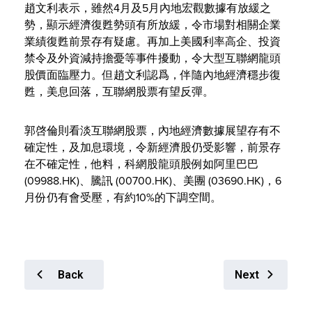
趙文利表示，雖然4月及5月內地宏觀數據有放緩之
勢，顯示經濟復甦勢頭有所放緩，令市場對相關企業
業績復甦前景存有疑慮。再加上美國利率高企、投資
禁令及外資減持擔憂等事件擾動，令大型互聯網龍頭
股價面臨壓力。但趙文利認爲，伴隨內地經濟穩步復
甦，美息回落，互聯網股票有望反彈。
郭啓倫則看淡互聯網股票，內地經濟數據展望存有不
確定性，及加息環境，令新經濟股仍受影響，前景存
在不確定性，他料，科網股龍頭股例如阿里巴巴
(09988.HK)、騰訊 (00700.HK)、美團 (03690.HK)，6
月份仍有會受壓，有約10%的下調空間。
Back
Next