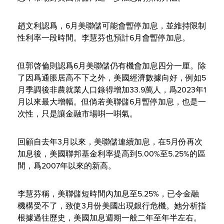
趙文利認爲，6月美聯儲可能會暫停加息，並維持限制
性利率一段時間。李慧芬也預計6月會暫停加息。
但郭啓倫則認爲6月美聯儲仍有機會加息四分一厘。除
了因爲通脹居高不下之外，美國經濟數據向好，例如5
月季調後非農就業人口錄得增加33.9萬人，爲2023年1
月以來最大增幅。但倘若美聯儲6月暫停加息，也是一
次性，只是讓金融市場唞一唞氣。
回顧自去年3月以來，美聯儲連續加息，在5月份再次
加息後，美國聯邦基金利率提高到5.00%至5.25%的區
間，爲2007年以來的新高。
李慧芬稱，美聯儲短時間內加息至5.25%，已令金融
機構受不了，致使3月份美國出現銀行危機。她分析指
根據過往歷史，美國加息週期一般二年至年半左右。