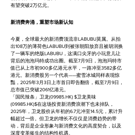
有望突破2万亿元。
新消费奔涌，重塑市场新认知
今夏，全球最大的新消费顶流非LABUBU莫属。从拍
出108万的薄荷色LABUBU到被张朝阳放弃且被胡润换
了一辆车的绝版LABUBU，这满口尖牙的小玩意儿让
背后的泡泡玛特成功出圈。截至7月9日，泡泡玛特市
值已从上市初900多亿港元水平，一路冲至3582多亿
港元。新消费股另一个代表——蜜雪冰城同样表现惊
豔，2025年3月3日上市首日即告翻倍，截至7月9日，
总市值已突破2061亿港元。
「国民辣条」卫龙(09985.HK) $卫龙美味
(09985.HK)$在这场投资新消费浪潮下也未掉队，
2025年，卫龙股价从年初的6.7元冲至14.5元，累计升
幅超过一倍。但卫龙的增长不仅仅是消费趋势的带
动，背后是企业形象与新消费文化的高度契合，以及
深度变革催生的结构性机遇。