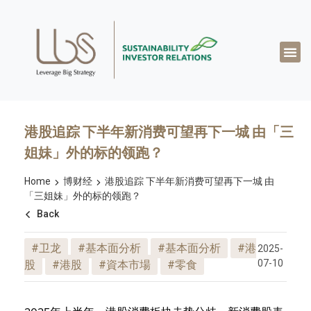
关于达博思
专业知识
成功案例
真知灼见
联系我们
简体中文
港股追踪 下半年新消费可望再下一城 由「三
姐妹」外的标的领跑？
Home
博财经
港股追踪 下半年新消费可望再下一城 由
「三姐妹」外的标的领跑？
Back
#卫龙
#基本面分析
#基本面分析
#港
2025-
07-10
股
#港股
#資本市場
#零食