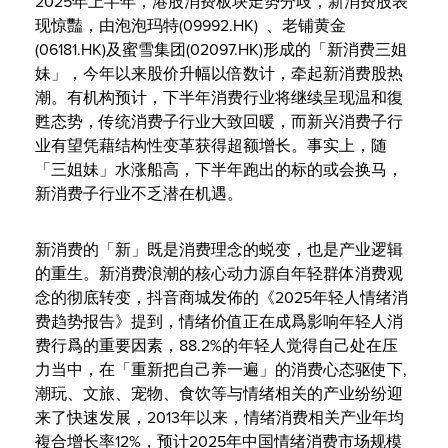
2025年上半年，港股消费板块走势分歧，新消费股表
现惊豔，由泡泡玛特(09992.HK) 、老铺黄金
(06181.HK)及蜜雪集团(02097.HK)形成的「新消费三姐
妹」，今年以来股价升幅以倍数计，牵起新消费股热
潮。有机构预计，下半年消费行业将继续呈现温和復
甦态势，传统消费子行业大致回暖，而新兴消费子行
业有望凭藉结构性变革获得超额增长。事实上，随
「三姐妹」水涨船高，下半年跑出的标的或会换马，
新消费子行业不乏潜在机遇。
新消费的「新」既是消费理念的蜕变，也是产业逻辑
的重生。新消费浪潮的核心动力源自年轻群体消费观
念的彻底转变，抖音商城发佈的《2025年轻人情绪消
费趋势报告》提到，情绪价值正在成爲影响年轻人消
费行爲的重要因素，88.2%的年轻人觉得自己处在压
力当中，在「重新把自己养一遍」的消费心态驱使下,
潮玩、文旅、宠物、食饮等与情绪相关的产业纷纷迎
来了快速发展，2013年以来，情绪消费相关产业年均
複合增长率12%，预计2025年中国情绪消费市场规模