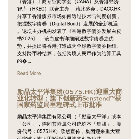
（香港）工商专业同学会（CAGA）及香港经济
智库（HKEC）联合主办 。藉此盛会，DACC.HK
分享了香港债券市场如何透过技术与制度创新，
把握数字债券（Digital Bond）发展的全新机遇
。论坛主办机构发表了《香港数字债券发展白皮
书2026》 。该白皮书详细阐述数字债券之优
势，并提出将香港打造成为全球数字债券枢纽、
支持跨币种结算，包括跨境人民币作为结算工具
的� ...
Read More
励晶太平洋集团(0575.HK)迎重大商
业化转型：旗下创新药Senstend™获
国家药监局里程碑式上市批准
励晶太平洋集团有限公司（「励晶太平洋」或本
「公司」，连同其附属公司统称本「集团」，股
份代号：0575.HK）欣然宣佈，集团迎来重大营
运突破：旗下用於治疗早洩的创新疗法