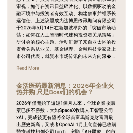
审视，如何在资讯日益碎片化、以数据驱动的金
融环境中与投资者有效互动、构建叙事并维系长
远信任。上述议题成为达博思传讯顾问有限公司
于2026年5月14日在新加坡举办的「突破市场动
荡：如何在人工智能时代建构投资者关系策略」
研讨会的核心主题。活动汇聚了来自亚太区的投
资者关系从业员、基金经理、金融科技专家及上
市公司代表，就资本市场传讯的未来方向深� ...
Read More
金活医药最新消息：2026年企业火
热并购 只是Boss们的机会？
2026年僅開始了短短1個月以來，全球企業收購
案已多不勝數，大如SpaceX收購人工智慧公司
xAI，完成後更有望將全球首富馬斯克財富再刷
出歷史新高，又或者OpenAI 1月上旬宣佈已收購
醫療科技初創公司Torch，突顯「AI+醫療」的市