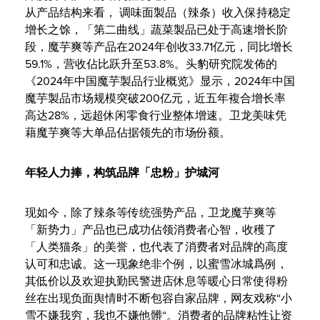
从产品结构来看， 调味面製品（辣条）收入保持稳定
增长之馀，「第二曲线」蔬菜製品已处于高速增长阶
段，魔芋爽等产品在2024年创收33.71亿元，同比增长
59.1%，营收佔比跃升至53.8%。头豹研究院发佈的
《2024年中国魔芋製品行业概览》显示，2024年中国
魔芋製品市场规模突破200亿元，近五年複合增长率
高达28%，远超休闲零食行业整体增速。卫龙美味凭
藉魔芋爽等大单品佔据领先的市场份额。
年轻人力捧，构筑品牌「忠粉」护城河
现如今，除了辣条等传统强势产品，卫龙魔芋爽等
「新势力」产品也已成功佔领消费者心智，收穫了
「人类猫条」的美誉，也代表了消费者对品牌的高度
认可和忠诚。这一现象绝非个例，以蜜雪冰城爲例，
其低价以及欢迎执勤民警进店休息等暖心日常使得粉
丝在出现负面舆情时不断包容自家品牌，网友戏称“小
雪不嫌我穷，我也不嫌他髒“。消费者的品牌粘性让资