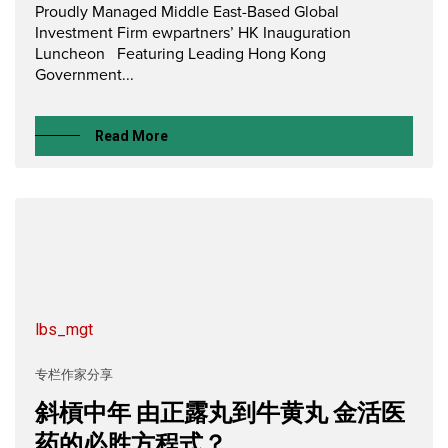
Proudly Managed Middle East-Based Global
Investment Firm ewpartners’ HK Inauguration
Luncheon Featuring Leading Hong Kong
Government...
Read More
lbs_mgt
专栏作家分享
斜槓中年 由正露丸到牛黄丸 金活医
药的必胜方程式？