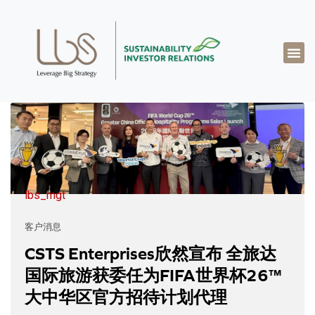
关于达博思
专业知识
成功案例
真知灼见
联系我们
简体中文
lbs_mgt
客户消息
CSTS Enterprises欣然宣布 全旅达
国际旅游获委任为FIFA世界杯26™
大中华区官方招待计划代理