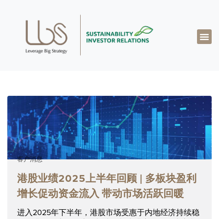
关于达博思
专业知识
成功案例
真知灼见
联系我们
简体中文
客户消息
港股业绩2025上半年回顾 | 多板块盈利
增长促动资金流入 带动市场活跃回暖
进入2025年下半年，港股市场受惠于内地经济持续稳