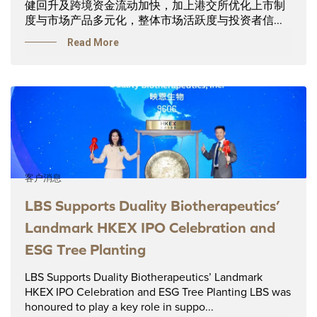
健回升及跨境资金流动加快，加上港交所优化上市制
度与市场产品多元化，整体市场活跃度与投资者信...
Read More
客户消息
LBS Supports Duality Biotherapeutics’
Landmark HKEX IPO Celebration and
ESG Tree Planting
LBS Supports Duality Biotherapeutics’ Landmark
HKEX IPO Celebration and ESG Tree Planting LBS was
honoured to play a key role in suppo...