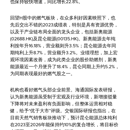
也保持较快增速，同比增长22.8%。
回望H股中的燃气板块，在众多利好因素映照下，也
先后交出不错的2023成绩表，特别是具有资源优势，
以及于产业链布局全面的龙头企业，包括新奥能源
(02688.HK)及昆仑能源(00135.HK)。新奥能源去年纯
利按年升16.18%，营业额则升3.5%；昆仑能源去年同
期纯利上升8.7%，营业额升3.2%。业绩理想，加上宏
观环境因素改善，成为此类企业的股价助燃剂，新奥
能源最近一个月便升了18.4%，昆仑同期上升约5.2%，
为同期表现最好的燃气股之一。
机构也看好燃气头部企业前景。海通国际发表研报，
认为新奥能源虽受制于宏观及行业环境，新增接驳量
下降将对未来盈利有负面影响，但整体运营相对稳
健，给予“优于大市”评级。交银国际研报也指出，在
目前天然气销售板块推动下，预计昆仑能源总体纯利
在2023至2026年能保持约10%的复合增长，将目标价