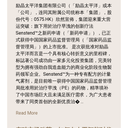
励晶太平洋集团有限公司（「励晶太平洋」或本
「公司」，连同其附属公司统称本「集团」，股
份代号：0575.HK）欣然宣佈，集团迎来重大营
运突破：旗下用於治疗早洩的创新疗法
Senstend™之新药申请（「新药申请」），已正
式获得中国国家药品监督管理局（「国家药品监
督管理局」）的上市批准。 是次获批准对励晶
太平洋而言是一个具有核心转折意义的里程碑，
标誌著公司成功由一家多元化投资集团，完美转
型为拥有强劲自我造血能力的商业化阶段生物製
药领军企业。Senstend™为一种专有配方的计量
气雾剂，是目前唯一获得中国国家药品监督管理
局批准用於治疗早洩（PE）的药物，精準填补
了中国市场巨大且未满足医疗需求，为广大患者
带来了同类首创的全新优质治� ...
Read More