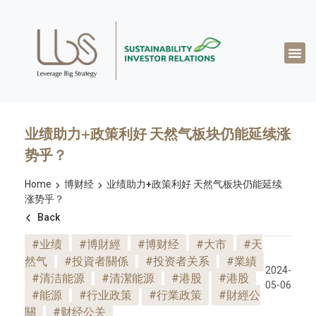
关于达博思
专业知识
成功案例
真知灼见
联系我们
简体中文
业绩助力+政策利好 天然气板块仍能延续涨
势乎？
Home
博财经
业绩助力+政策利好 天然气板块仍能延续
涨势乎？
Back
#业绩
#博財經
#博财经
#大市
#天
然气
#投資者關係
#投资者关系
#業績
2024-
#清洁能源
#清潔能源
#港股
#港股
05-06
#能源
#行业政策
#行業政策
#財經公
關
#财经公关