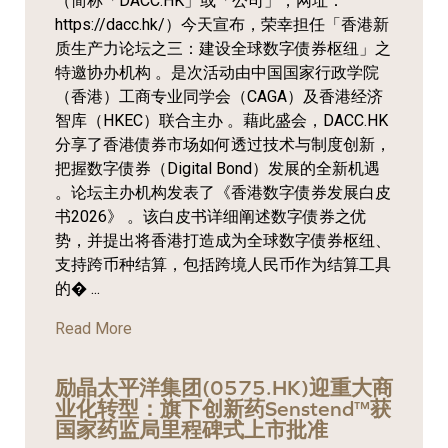
（简称「DACC.HK」或「公司」，网址：
https://dacc.hk/）今天宣布，荣幸担任「香港新
质生产力论坛之三：建设全球数字债券枢纽」之
特邀协办机构 。是次活动由中国国家行政学院
（香港）工商专业同学会（CAGA）及香港经济
智库（HKEC）联合主办 。藉此盛会，DACC.HK
分享了香港债券市场如何透过技术与制度创新，
把握数字债券（Digital Bond）发展的全新机遇
。论坛主办机构发表了《香港数字债券发展白皮
书2026》 。该白皮书详细阐述数字债券之优
势，并提出将香港打造成为全球数字债券枢纽、
支持跨币种结算，包括跨境人民币作为结算工具
的� ...
Read More
励晶太平洋集团(0575.HK)迎重大商
业化转型：旗下创新药Senstend™获
国家药监局里程碑式上市批准